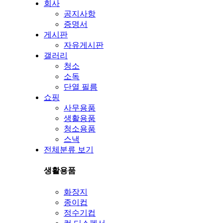
회사
공지사항
증명서
게시판
자유게시판
갤러리
청소
소독
단열 필름
쇼핑
사무용품
생활용품
청소용품
스낵
전체분류 보기
생활용품
화장지
종이컵
정수기컵