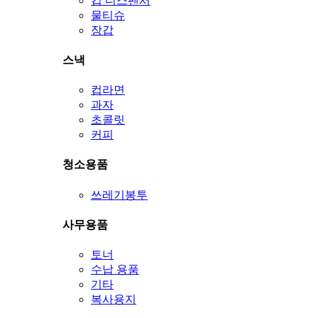
컵 디스펜서
물티슈
장갑
스낵
컵라면
과자
초콜릿
커피
청소용품
쓰레기봉투
사무용품
토너
수납 용품
기타
복사용지