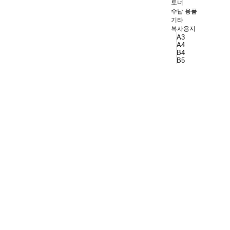
토너
수납 용품
기타
복사용지
A3
A4
B4
B5