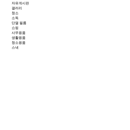
자유게시판
갤러리
청소
소독
단열 필름
쇼핑
사무용품
생활용품
청소용품
스낵